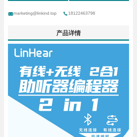
marketing@linkind.top
18122463798
产品详情