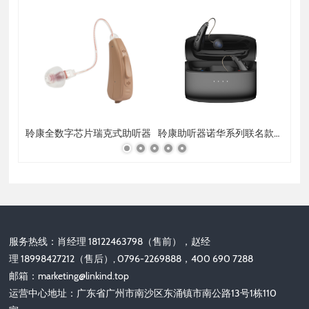
聆康全数字芯片瑞克式助听器
聆康助听器诺华系列联名款可充电RIC助听器
聆
服务热线：肖经理 18122463798（售前），赵经
理 18998427212（售后）, 0796-2269888，400 690 7288
邮箱：
marketing@linkind.top
运营中心地址：广东省广州市南沙区东涌镇市南公路13号1栋110