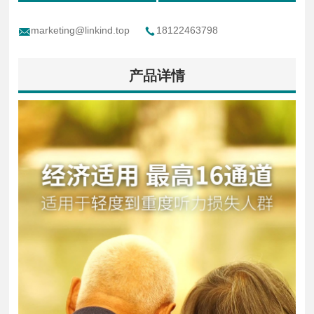
marketing@linkind.top
18122463798
产品详情