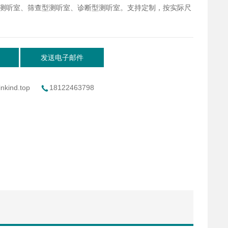
测听室、筛查型测听室、诊断型测听室。支持定制，按实际尺
发送电子邮件
nkind.top
18122463798