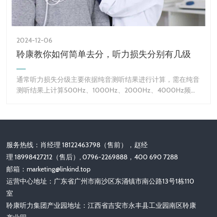
2024-12-06
聆康教你如何简单去分，听力损失分别有几级
通常听力损失分级主要依据纯音测听结果进行计算，需在纯音
测听结果上计算500Hz、1000Hz、2000Hz、4000Hz频率
阈值平均值。聆康教你如何去分，听力损
服务热线：肖经理 18122463798（售前），赵经
理 18998427212（售后）, 0796-2269888，400 690 7288
邮箱：
marketing@linkind.top
运营中心地址：广东省广州市南沙区东涌镇市南公路13号1栋110
室
聆康听力集团产业园地址：江西省吉安市永丰县工业园南区聆康